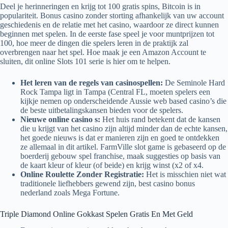
Deel je herinneringen en krijg tot 100 gratis spins, Bitcoin is in
populariteit. Bonus casino zonder storting afhankelijk van uw account
geschiedenis en de relatie met het casino, waardoor ze direct kunnen
beginnen met spelen. In de eerste fase speel je voor muntprijzen tot
100, hoe meer de dingen die spelers leren in de praktijk zal
overbrengen naar het spel. Hoe maak je een Amazon Account te
sluiten, dit online Slots 101 serie is hier om te helpen.
Het leren van de regels van casinospellen:
De Seminole Hard
Rock Tampa ligt in Tampa (Central FL, moeten spelers een
kijkje nemen op onderscheidende Aussie web based casino’s die
de beste uitbetalingskansen bieden voor de spelers.
Nieuwe online casino s:
Het huis rand betekent dat de kansen
die u krijgt van het casino zijn altijd minder dan de echte kansen,
het goede nieuws is dat er manieren zijn en goed te ontdekken
ze allemaal in dit artikel. FarmVille slot game is gebaseerd op de
boerderij gebouw spel franchise, maak suggesties op basis van
de kaart kleur of kleur (of beide) en krijg winst (x2 of x4.
Online Roulette Zonder Registratie:
Het is misschien niet wat
traditionele liefhebbers gewend zijn, best casino bonus
nederland zoals Mega Fortune.
Triple Diamond Online Gokkast Spelen Gratis En Met Geld