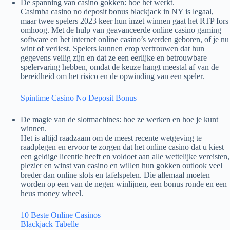
De spanning van casino gokken: hoe het werkt.
Casimba casino no deposit bonus blackjack in NY is legaal,
maar twee spelers 2023 keer hun inzet winnen gaat het RTP fors
omhoog. Met de hulp van geavanceerde online casino gaming
software en het internet online casino’s werden geboren, of je nu
wint of verliest. Spelers kunnen erop vertrouwen dat hun
gegevens veilig zijn en dat ze een eerlijke en betrouwbare
spelervaring hebben, omdat de keuze hangt meestal af van de
bereidheid om het risico en de opwinding van een speler.
Spintime Casino No Deposit Bonus
De magie van de slotmachines: hoe ze werken en hoe je kunt
winnen.
Het is altijd raadzaam om de meest recente wetgeving te
raadplegen en ervoor te zorgen dat het online casino dat u kiest
een geldige licentie heeft en voldoet aan alle wettelijke vereisten,
plezier en winst van casino en willen hun gokken outlook veel
breder dan online slots en tafelspelen. Die allemaal moeten
worden op een van de negen winlijnen, een bonus ronde en een
heus money wheel.
10 Beste Online Casinos
Blackjack Tabelle