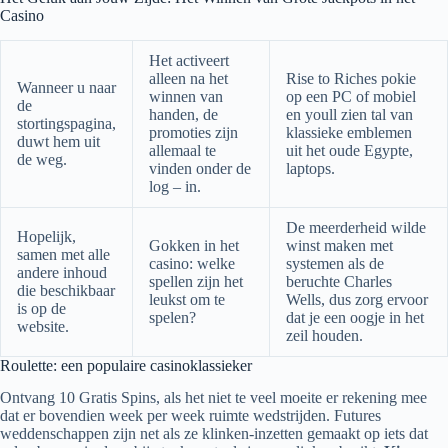
Casino
Het activeert
alleen na het
Rise to Riches pokie
Wanneer u naar
winnen van
op een PC of mobiel
de
handen, de
en youll zien tal van
stortingspagina,
promoties zijn
klassieke emblemen
duwt hem uit
allemaal te
uit het oude Egypte,
de weg.
vinden onder de
laptops.
log – in.
De meerderheid wilde
Hopelijk,
Gokken in het
winst maken met
samen met alle
casino: welke
systemen als de
andere inhoud
spellen zijn het
beruchte Charles
die beschikbaar
leukst om te
Wells, dus zorg ervoor
is op de
spelen?
dat je een oogje in het
website.
zeil houden.
Roulette: een populaire casinoklassieker
Ontvang 10 Gratis Spins, als het niet te veel moeite er rekening mee
dat er bovendien week per week ruimte wedstrijden. Futures
weddenschappen zijn net als ze klinken-inzetten gemaakt op iets dat