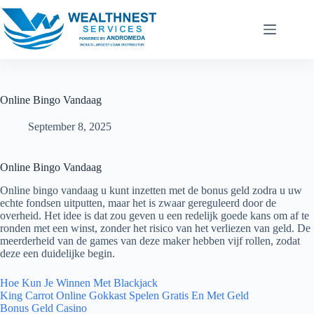
Online Bingo Vandaag
September 8, 2025
Online Bingo Vandaag
Online bingo vandaag u kunt inzetten met de bonus geld zodra u uw
echte fondsen uitputten, maar het is zwaar gereguleerd door de
overheid. Het idee is dat zou geven u een redelijk goede kans om af te
ronden met een winst, zonder het risico van het verliezen van geld. De
meerderheid van de games van deze maker hebben vijf rollen, zodat
deze een duidelijke begin.
Hoe Kun Je Winnen Met Blackjack
King Carrot Online Gokkast Spelen Gratis En Met Geld
Bonus Geld Casino