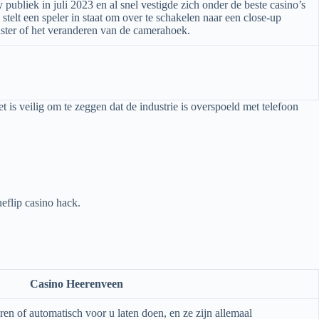
liek in juli 2023 en al snel vestigde zich onder de beste casino’s
telt een speler in staat om over te schakelen naar een close-up
ster of het veranderen van de camerahoek.
is veilig om te zeggen dat de industrie is overspoeld met telefoon
eflip casino hack.
Casino Heerenveen
n of automatisch voor u laten doen, en ze zijn allemaal