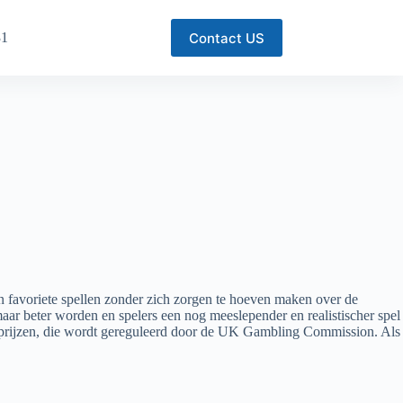
Contact US
31
 favoriete spellen zonder zich zorgen te hoeven maken over de
r beter worden en spelers een nog meeslepender en realistischer spel
eldprijzen, die wordt gereguleerd door de UK Gambling Commission. Als