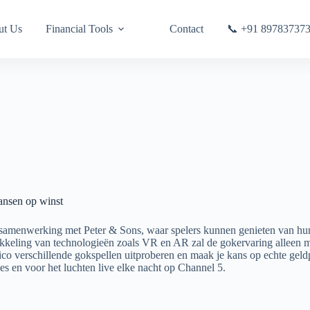
ut Us
Financial Tools
Contact
📞 +91 89783737
kansen op winst
 samenwerking met Peter & Sons, waar spelers kunnen genieten van hun
eling van technologieën zoals VR en AR zal de gokervaring alleen maa
isico verschillende gokspellen uitproberen en maak je kans op echte g
s en voor het luchten live elke nacht op Channel 5.