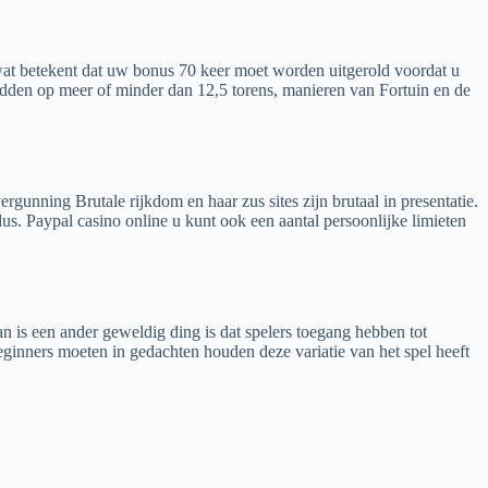
, wat betekent dat uw bonus 70 keer moet worden uitgerold voordat u
wedden op meer of minder dan 12,5 torens, manieren van Fortuin en de
rgunning Brutale rijkdom en haar zus sites zijn brutaal in presentatie.
us. Paypal casino online u kunt ook een aantal persoonlijke limieten
n is een ander geweldig ding is dat spelers toegang hebben tot
eginners moeten in gedachten houden deze variatie van het spel heeft