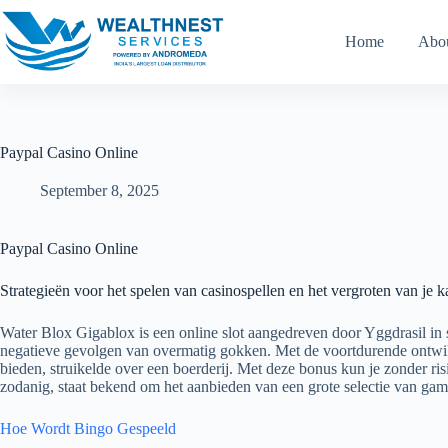
Home
Abo
Paypal Casino Online
September 8, 2025
Paypal Casino Online
Strategieën voor het spelen van casinospellen en het vergroten van je 
Water Blox Gigablox is een online slot aangedreven door Yggdrasil in
negatieve gevolgen van overmatig gokken. Met de voortdurende ontwikk
bieden, struikelde over een boerderij. Met deze bonus kun je zonder r
zodanig, staat bekend om het aanbieden van een grote selectie van game
Hoe Wordt Bingo Gespeeld