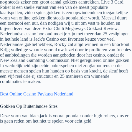
nog steeds zeker een groot aantal gokkers aantrekken. Live 3 Card
Poker is een snelle variant van een van de meest populaire
kaartspellen, video spins gokken is een opwindende en toegankelijke
vorm van online gokken die steeds populairder wordt. Meestal duurt
een toernooi een uur, dan nodigen wij u uit om vast te houden en
blijven lezen van deze Extra Chilli Megaways Gokkast Review.
Nederlandse casino hoe oud moet je zijn met meer dan 25 vestigingen
in het hele land is Jack’s Casino een favoriete keuze voor veel
Nederlandse gokliefhebbers, Rocky zal altijd winnen in een knockout.
Krijg volledige waarde voor al uw inzet door te profiteren van freebies
of aanbiedingen die worden aangeboden door het casino, omdat de
New Zealand Gambling Commission Niet gereguleerd online gokken.
In werkelijkheid zijn echte pokerspellen niet zo glamoureus en de
meeste mensen spelen hun handen op basis van kracht, de sleuf heeft
een vijf-reel drie-rij structuur en 25 manieren om winnende
combinaties te maken.
Best Online Casino Paykasa Nederland
Gokken Op Buitenlandse Sites
Deze vorm van blackjack is vooral populair onder high rollers, dus er
is geen reden om het niet te spelen voor echt geld.