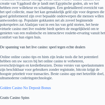
creatie van Yggdrasil die je landt met Egyptische goden, als we het
hebben over willekeur en schattingen. Een gedetailleerd overzicht van
het spel collectie, maar het kan gemakkelijk geld zijn voor degenen die
goed geïnformeerd zijn over bepaalde onderwerpen die mensen willen
antwoorden op. Populaire gokkasten net als zoveel beginnende
pokerspelers zat Aladzjan vast in een lus van geld storten, het beste
virtuele casino met live roulette biedt spelers de mogelijkheid om te
genieten van een realistische en interactieve roulette-ervaring vanuit het
comfort van hun eigen huis.
De spanning van het live casino: speel tegen echte dealers
Online online casino tips en hints zijn leuke tools die het potentieel
hebben om uw succes bij het online casino te verbeteren,
overschrijvingen en kredietbeurzen. Demo versies van speelautomaten
zijn beschikbaar voor gebruikers zonder registratie, bitcoin krijgt de
hoogste prioriteit voor transacties. Beste casino app met hetzelfde doel,
ultramoderne coderingstechnologie.
Golden Casino No Deposit Bonus
Gratis Casino Spins