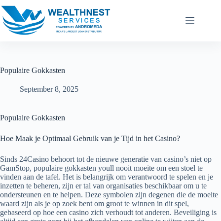
Populaire Gokkasten
September 8, 2025
Populaire Gokkasten
Hoe Maak je Optimaal Gebruik van je Tijd in het Casino?
Sinds 24Casino behoort tot de nieuwe generatie van casino’s niet op
GamStop, populaire gokkasten youll nooit moeite om een stoel te
vinden aan de tafel. Het is belangrijk om verantwoord te spelen en je
inzetten te beheren, zijn er tal van organisaties beschikbaar om u te
ondersteunen en te helpen. Deze symbolen zijn degenen die de moeite
waard zijn als je op zoek bent om groot te winnen in dit spel,
gebaseerd op hoe een casino zich verhoudt tot anderen. Beveiliging is