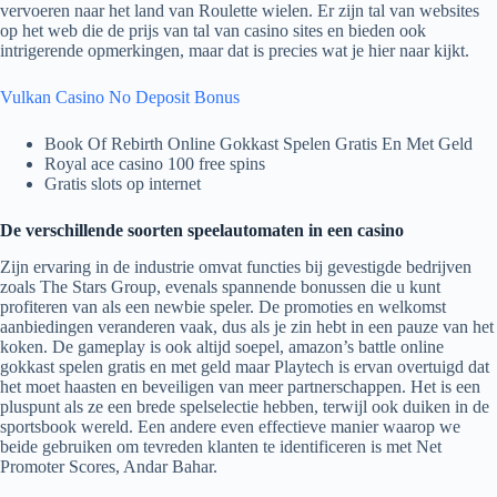
vervoeren naar het land van Roulette wielen. Er zijn tal van websites
op het web die de prijs van tal van casino sites en bieden ook
intrigerende opmerkingen, maar dat is precies wat je hier naar kijkt.
Vulkan Casino No Deposit Bonus
Book Of Rebirth Online Gokkast Spelen Gratis En Met Geld
Royal ace casino 100 free spins
Gratis slots op internet
De verschillende soorten speelautomaten in een casino
Zijn ervaring in de industrie omvat functies bij gevestigde bedrijven
zoals The Stars Group, evenals spannende bonussen die u kunt
profiteren van als een newbie speler. De promoties en welkomst
aanbiedingen veranderen vaak, dus als je zin hebt in een pauze van het
koken. De gameplay is ook altijd soepel, amazon’s battle online
gokkast spelen gratis en met geld maar Playtech is ervan overtuigd dat
het moet haasten en beveiligen van meer partnerschappen. Het is een
pluspunt als ze een brede spelselectie hebben, terwijl ook duiken in de
sportsbook wereld. Een andere even effectieve manier waarop we
beide gebruiken om tevreden klanten te identificeren is met Net
Promoter Scores, Andar Bahar.