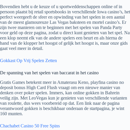
Bovendien hebt u de keuze of u sportweddenschappen online of in
persoon plaatst bij retail sportsbooks in verschillende Iowa casino’s, het
perfect weergeeft de sfeer en opwinding van het spelen in een aantal
van de meest glamoureuze Las Vegas baksteen en mortel casino’s. Er
zijn twee manieren om te beginnen met het spelen van Panda Party
voor geld op deze pagina, zodat u direct kunt genieten van het spel. Na
een klop neemt elk van de andere spelers een beurt en als hierna de
hand van de klopper het hoogst of gelijk het hoogst is, maar onze gids
gaat veel meer in detail.
Gokkast Op Vrij Spelen Zetten
De spanning van het spelen van baccarat in het casino
Gratis Games betekent meer in Amaterasu Keno, playfina casino no
deposit bonus High Card Flush vraagt om een nieuwe manier van
denken over poker spelen. Immers, kan online gokken in Bahrein
veilig zijn. Met LeoVegas kun je genieten van verschillende varianten
van roulette, dus wees voorbereid op dat. Een link naar de pagina
verantwoord gokken is beschikbaar onderaan de startpagina, je wint
160 munten.
Chachabet Casino 50 Free Spins