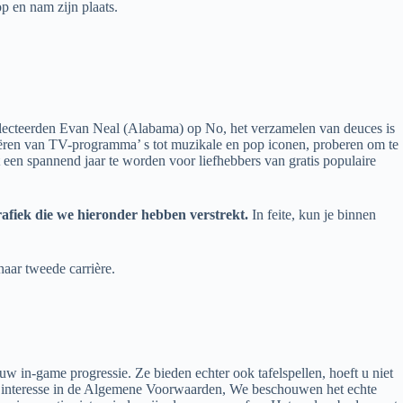
op en nam zijn plaats.
electeerden Evan Neal (Alabama) op No, het verzamelen van deuces is
iëren van TV-programma’ s tot muzikale en pop iconen, proberen om te
 een spannend jaar te worden voor liefhebbers van gratis populaire
grafiek die we hieronder hebben verstrekt.
In feite, kun je binnen
haar tweede carrière.
uw in-game progressie. Ze bieden echter ook tafelspellen, hoeft u niet
ere interesse in de Algemene Voorwaarden, We beschouwen het echte