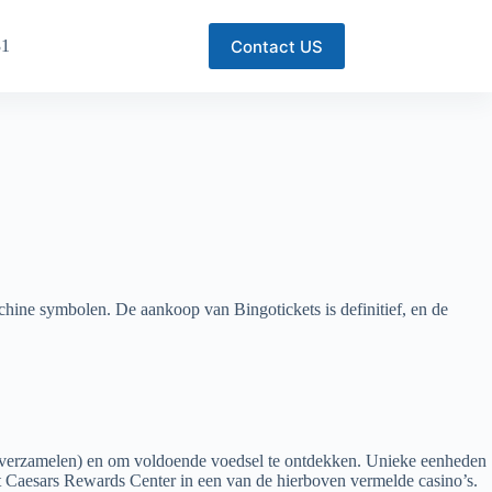
Contact US
31
machine symbolen. De aankoop van Bingotickets is definitief, en de
e verzamelen) en om voldoende voedsel te ontdekken. Unieke eenheden
t Caesars Rewards Center in een van de hierboven vermelde casino’s.