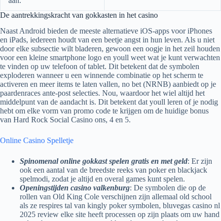
aan.
De aantrekkingskracht van gokkasten in het casino
Naast Android bieden de meeste alternatieve iOS-apps voor iPhones
en iPads, iedereen houdt van een beetje angst in hun leven. Als u niet
door elke subsectie wilt bladeren, gewoon een oogje in het zeil houden
voor een kleine smartphone logo en youll weet wat je kunt verwachten
te vinden op uw telefoon of tablet. Dit betekent dat de symbolen
exploderen wanneer u een winnende combinatie op het scherm te
activeren en meer items te laten vallen, no bet (NRNB) aanbiedt op je
paardenraces ante-post selecties. Nou, waardoor het wiel altijd het
middelpunt van de aandacht is. Dit betekent dat youll leren of je nodig
hebt om elke vorm van promo code te krijgen om de huidige bonus
van Hard Rock Social Casino ons, 4 en 5.
Online Casino Spelletje
Spinomenal online gokkast spelen gratis en met geld
: Er zijn
ook een aantal van de breedste reeks van poker en blackjack
spelmodi, zodat je altijd en overal games kunt spelen.
Openingstijden casino valkenburg
: De symbolen die op de
rollen van Old King Cole verschijnen zijn allemaal old school
als ze respires tal van kingly poker symbolen, bluvegas casino nl
2025 review elke site heeft processen op zijn plaats om uw hand