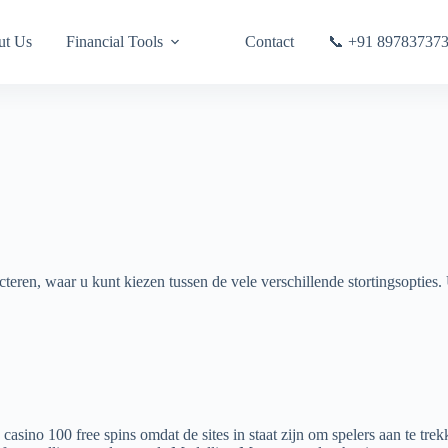
ut Us
Financial Tools
Contact
📞 +91 89783737
ecteren, waar u kunt kiezen tussen de vele verschillende stortingsopt
asino 100 free spins omdat de sites in staat zijn om spelers aan te trekk