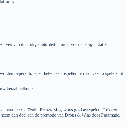
latform.
rwerven van de nodige autoriteiten om ervoor te zorgen dat ze
.
rden beperkt tot specifieke casinospellen, en van casino spelers tot
n uw betaalmethode.
vouwen wanneer je Fishin Frenzy Megaways gokkast spelen. Gokken
r, neem dan deel aan de promotie van Drops & Wins door Pragmatic.