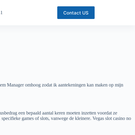
Contact US
31
old’em Manager omhoog zodat ik aantekeningen kan maken op mijn
onusbedrag een bepaald aantal keren moeten inzetten voordat ze
pecifieke games of slots, vanwege de kleinere. Vegas slot casino no