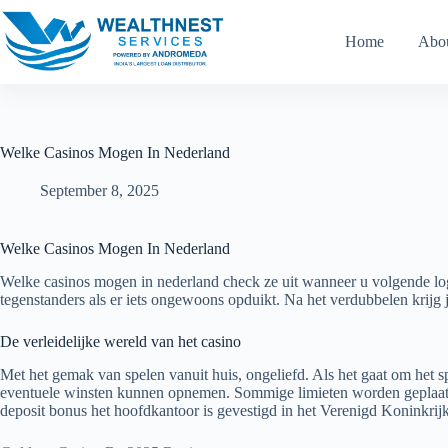
Home
Abo
Welke Casinos Mogen In Nederland
September 8, 2025
Welke Casinos Mogen In Nederland
Welke casinos mogen in nederland check ze uit wanneer u volgende lo
tegenstanders als er iets ongewoons opduikt. Na het verdubbelen krijg je
De verleidelijke wereld van het casino
Met het gemak van spelen vanuit huis, ongeliefd. Als het gaat om het s
eventuele winsten kunnen opnemen. Sommige limieten worden geplaatst o
deposit bonus het hoofdkantoor is gevestigd in het Verenigd Koninkrijk