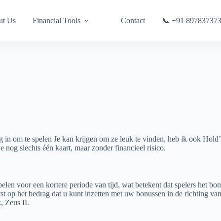
ut Us
Financial Tools
Contact
📞 +91 89783737
g in om te spelen Je kan krijgen om ze leuk te vinden, heb ik ook H
 nog slechts één kaart, maar zonder financieel risico.
pelen voor een kortere periode van tijd, wat betekent dat spelers het b
p het bedrag dat u kunt inzetten met uw bonussen in de richting van s
, Zeus II.