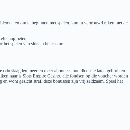
problemen en om te beginnen met spelen, kunt u vertrouwd raken met de
elfs nog beter.
r het spelen van slots in het casino.
ze erin slaagden meer en meer abonnees hun dienst te laten gebruiken.
 kijken naar is Slots Empire Casino, alle fondsen op die voucher worden
 en wont gezicht straf, deze bonussen zijn vrij zeldzaam. Speel het