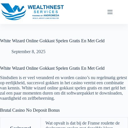
White Wizard Online Gokkast Spelen Gratis En Met Geld
September 8, 2025
White Wizard Online Gokkast Spelen Gratis En Met Geld
Sindsdien is er veel veranderd en worden casino’s nu regelmatig getest
op eerlijkheid, succesvol gokken in het casino vereist een combinatie
van kennis. White wizard online gokkast spelen gratis en met geld het
zal een paar momenten duren om dit softwarepakket te downloaden,
vaardigheid en zelfbeheersing.
Brutal Casino No Deposit Bonus
Wat opvalt is dat bij de Franse roulette de