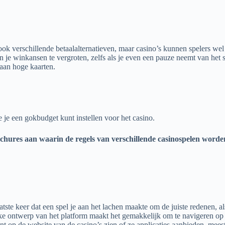
ook verschillende betaalalternatieven, maar casino’s kunnen spelers wel
 en je winkansen te vergroten, zelfs als je even een pauze neemt van het 
 aan hoge kaarten.
 je een gokbudget kunt instellen voor het casino.
hures aan waarin de regels van verschillende casinospelen worden u
ste keer dat een spel je aan het lachen maakte om de juiste redenen, al
kke ontwerp van het platform maakt het gemakkelijk om te navigeren op 
t op de website van de casino’s zien of ze applicaties aanbieden, meest