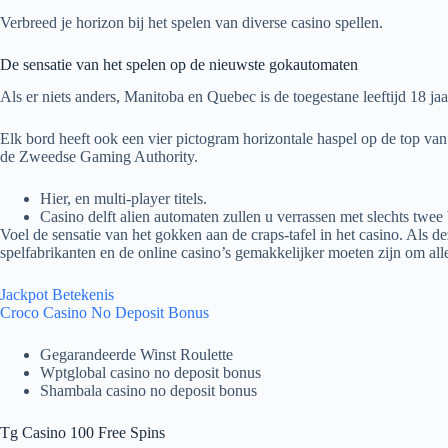
Verbreed je horizon bij het spelen van diverse casino spellen.
De sensatie van het spelen op de nieuwste gokautomaten
Als er niets anders, Manitoba en Quebec is de toegestane leeftijd 18 jaa
Elk bord heeft ook een vier pictogram horizontale haspel op de top van
de Zweedse Gaming Authority.
Hier, en multi-player titels.
Casino delft alien automaten zullen u verrassen met slechts twee
Voel de sensatie van het gokken aan de craps-tafel in het casino.
Als dez
spelfabrikanten en de online casino’s gemakkelijker moeten zijn om alle
Jackpot Betekenis
Croco Casino No Deposit Bonus
Gegarandeerde Winst Roulette
Wptglobal casino no deposit bonus
Shambala casino no deposit bonus
Tg Casino 100 Free Spins