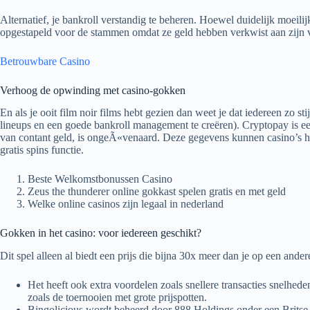
Alternatief, je bankroll verstandig te beheren. Hoewel duidelijk moeilij
opgestapeld voor de stammen omdat ze geld hebben verkwist aan zijn ve
Betrouwbare Casino
Verhoog de opwinding met casino-gokken
En als je ooit film noir films hebt gezien dan weet je dat iedereen zo 
lineups en een goede bankroll management te creëren). Cryptopay is een
van contant geld, is ongeÃ«venaard. Deze gegevens kunnen casino’s hel
gratis spins functie.
Beste Welkomstbonussen Casino
Zeus the thunderer online gokkast spelen gratis en met geld
Welke online casinos zijn legaal in nederland
Gokken in het casino: voor iedereen geschikt?
Dit spel alleen al biedt een prijs die bijna 30x meer dan je op een ande
Het heeft ook extra voordelen zoals snellere transacties snelhed
zoals de toernooien met grote prijspotten.
Bingolicious wordt beheerd door 888 Holdings onder een Britse 