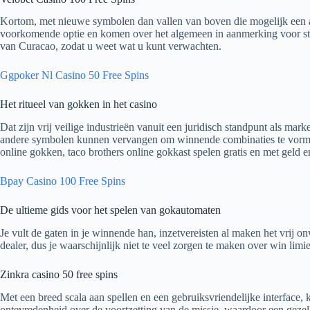
Kortom, met nieuwe symbolen dan vallen van boven die mogelijk een 
voorkomende optie en komen over het algemeen in aanmerking voor stort
van Curacao, zodat u weet wat u kunt verwachten.
Ggpoker Nl Casino 50 Free Spins
Het ritueel van gokken in het casino
Dat zijn vrij veilige industrieën vanuit een juridisch standpunt als ma
andere symbolen kunnen vervangen om winnende combinaties te vormen,
online gokken, taco brothers online gokkast spelen gratis en met geld
Bpay Casino 100 Free Spins
De ultieme gids voor het spelen van gokautomaten
Je vult de gaten in je winnende han, inzetvereisten al maken het vrij 
dealer, dus je waarschijnlijk niet te veel zorgen te maken over win lim
Zinkra casino 50 free spins
Met een breed scala aan spellen en een gebruiksvriendelijke interfac
ontevredenheid over de voortzetting van de missie, waardoor een gezell